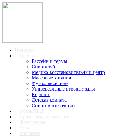
Новости
Услуги
Бассейн и термы
Спортклуб
Медико-восстановительный центр
Массовые катания
Футбольное поле
Универсальные игровые залы
Кёрлинг
Детская комната
Спортивные секции
Отель ЛЁД
Программа лояльности
Фотогалерея
О нас
Контакты